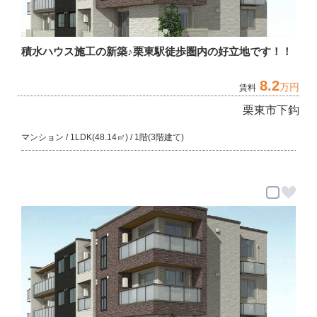
積水ハウス施工の新築♪栗東駅徒歩圏内の好立地です！！
8.2
万円
賃料
栗東市下鈎
マンション / 1LDK(48.14㎡) / 1階(3階建て)