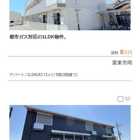
都市ガス対応の1LDK物件。
8
万円
賃料
栗東市岡
アパート / 1LDK(43.71㎡) / 3階(3階建て)