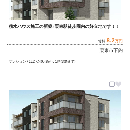
積水ハウス施工の新築♪栗東駅徒歩圏内の好立地です！！
8.2
万円
賃料
栗東市下鈎
マンション / 1LDK(40.48㎡) / 1階(3階建て)