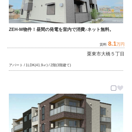
ZEH-M物件！昼間の発電を室内で消費♪ネット無料。
8.1
万円
賃料
栗東市大橋５丁目
アパート / 1LDK(41.9㎡) / 2階(3階建て)