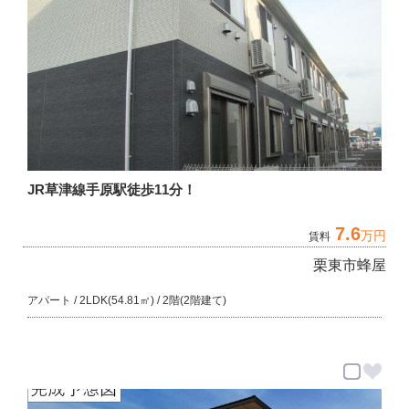
JR草津線手原駅徒歩11分！
7.6
万円
賃料
栗東市蜂屋
アパート / 2LDK(54.81㎡) / 2階(2階建て)