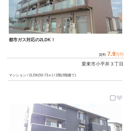
都市ガス対応の2LDK！
7.9
万円
賃料
栗東市小平井３丁目
マンション / 2LDK(50.73㎡) / 2階(3階建て)