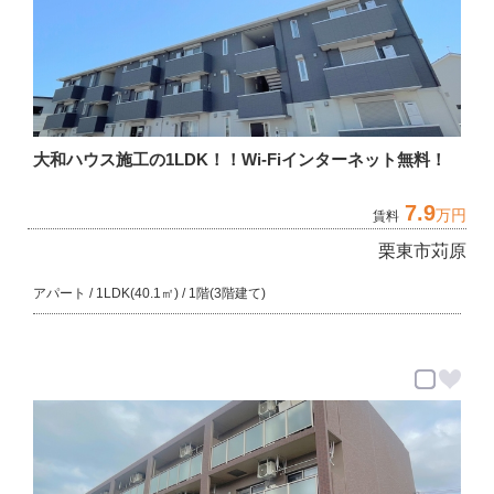
大和ハウス施工の1LDK！！Wi-Fiインターネット無料！
7.9
万円
賃料
栗東市苅原
アパート / 1LDK(40.1㎡) / 1階(3階建て)