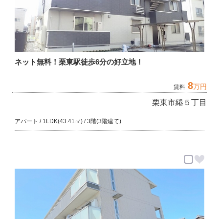
ネット無料！栗東駅徒歩6分の好立地！
8
万円
賃料
栗東市綣５丁目
アパート / 1LDK(43.41㎡) / 3階(3階建て)