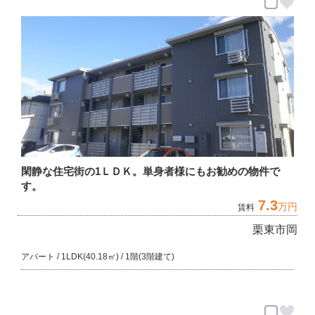
閑静な住宅街の1ＬＤＫ。単身者様にもお勧めの物件で
す。
7.3
万円
賃料
栗東市岡
アパート / 1LDK(40.18㎡) / 1階(3階建て)