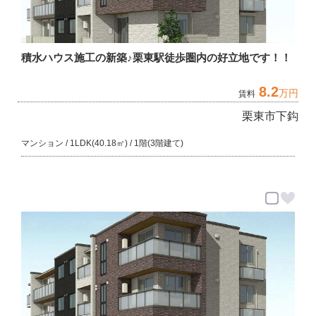
積水ハウス施工の新築♪栗東駅徒歩圏内の好立地です！！
8.2
万円
賃料
栗東市下鈎
マンション / 1LDK(40.18㎡) / 1階(3階建て)