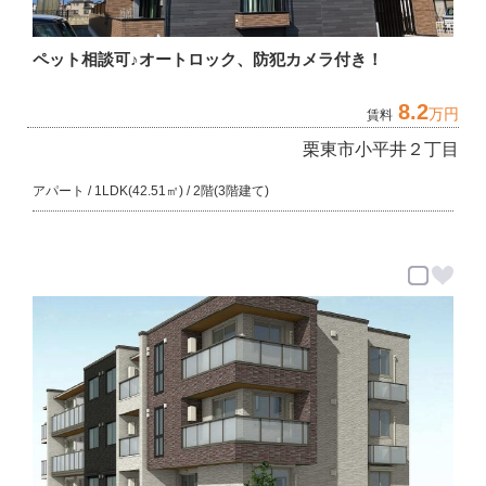
ペット相談可♪オートロック、防犯カメラ付き！
8.2
万円
賃料
栗東市小平井２丁目
アパート / 1LDK(42.51㎡) / 2階(3階建て)