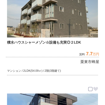
積水ハウスシャーメゾン☆設備も充実◎２LDK
7.7
万円
賃料
栗東市蜂屋
マンション / 2LDK(54.09㎡) / 2階(3階建て)