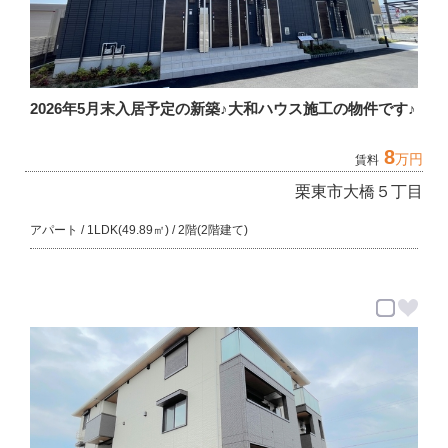
2026年5月末入居予定の新築♪大和ハウス施工の物件です♪
8
万円
賃料
栗東市大橋５丁目
アパート / 1LDK(49.89㎡) / 2階(2階建て)