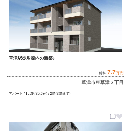
草津駅徒歩圏内の新築♪
7.7
万円
賃料
草津市東草津２丁目
アパート / 1LDK(35.6㎡) / 2階(3階建て)