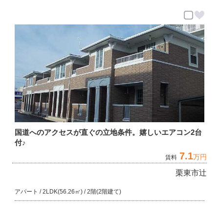
国道へのアクセスが直ぐの立地条件。嬉しいエアコン2台
付♪
7.1
万円
賃料
栗東市辻
アパート / 2LDK(56.26㎡) / 2階(2階建て)