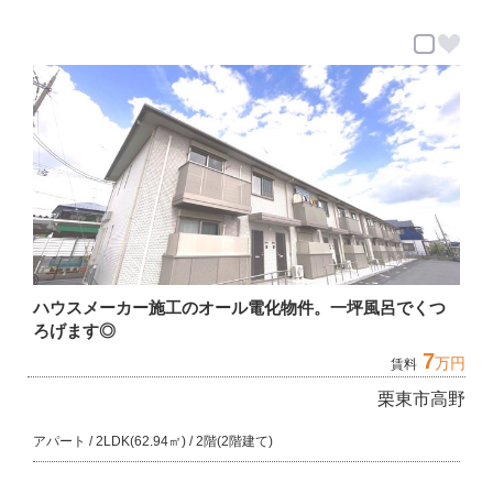
ハウスメーカー施工のオール電化物件。一坪風呂でくつ
ろげます◎
7
万円
賃料
栗東市高野
アパート / 2LDK(62.94㎡) / 2階(2階建て)