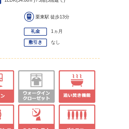
1LDK(34.08㎡) / 3階(3階建て)
栗東駅 徒歩13分
礼金
1ヵ月
敷引き
なし