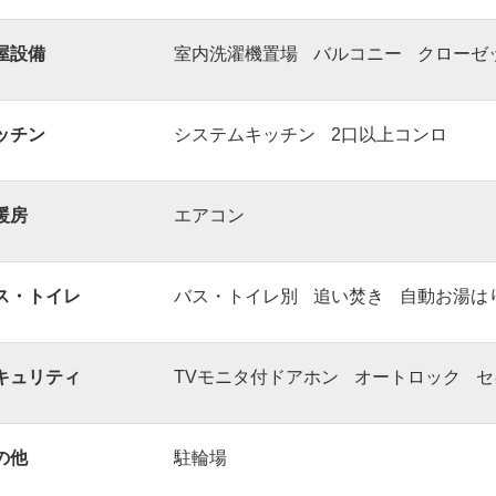
屋設備
室内洗濯機置場
バルコニー
クローゼ
ッチン
システムキッチン
2口以上コンロ
暖房
エアコン
ス・トイレ
バス・トイレ別
追い焚き
自動お湯は
キュリティ
TVモニタ付ドアホン
オートロック
セ
の他
駐輪場