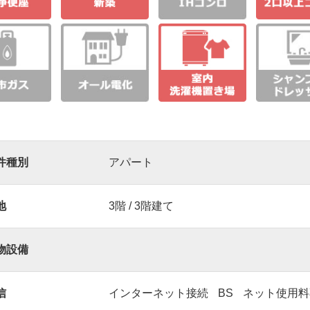
件種別
アパート
地
3階 / 3階建て
物設備
信
インターネット接続
BS
ネット使用料