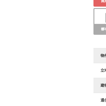
物
立
建
通