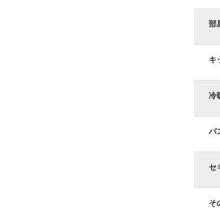
部
キ
冷
バ
セ
そ