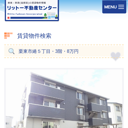
賃貸物件検索
栗東市綣５丁目・3階・8万円