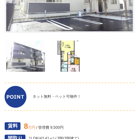
ネット無料・ペット可物件！
8
賃料
万円
/ 管理費 9,500円
間取り
1LDK(43.41㎡) / 3階(3階建て)