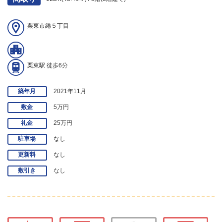
栗東市綣５丁目
栗東駅 徒歩6分
築年月
2021年11月
敷金
5万円
礼金
25万円
駐車場
なし
更新料
なし
敷引き
なし