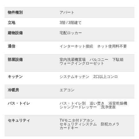
物件種別
アパート
立地
3階 / 3階建て
建物設備
宅配ロッカー
通信
インターネット接続
ネット使用料不要
部屋設備
室内洗濯機置場
バルコニー
下駄箱
ウォークインクローゼット
キッチン
システムキッチン
2口以上コンロ
冷暖房
エアコン
バス・トイレ
バス・トイレ別
追い焚き
浴室乾燥機
シャンプードレッサー
洗浄便座
セキュリティ
TVモニタ付ドアホン
セキュリティシステム
防犯カメラ
カードキー