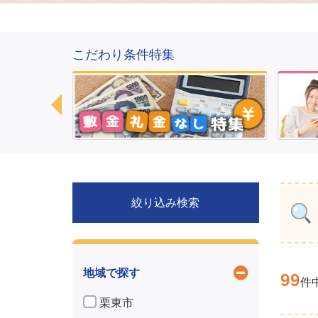
こだわり条件特集
絞り込み検索
地域で探す
99
件
栗東市