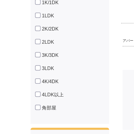
1K/1DK
1LDK
2K/2DK
アパート 
2LDK
3K/3DK
3LDK
4K/4DK
4LDK以上
角部屋