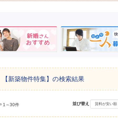
【新築物件特集】の検索結果
並び替え
中
1
～
30
件