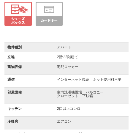
物件種別
アパート
立地
2階 / 2階建て
建物設備
宅配ロッカー
通信
インターネット接続
ネット使用料不要
部屋設備
室内洗濯機置場
バルコニー
クローゼット
下駄箱
キッチン
2口以上コンロ
冷暖房
エアコン