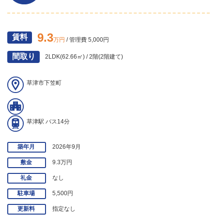
9.3
賃料
万円
/ 管理費 5,000円
間取り
2LDK(62.66㎡) / 2階(2階建て)
草津市下笠町
草津駅 バス14分
築年月
2026年9月
敷金
9.3万円
礼金
なし
駐車場
5,500円
更新料
指定なし