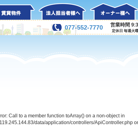
営業時間 9:3
077-552-7770
定休日 毎週火
rror: Call to a member function toArray() on a non-object in
l/119.245.144.83/data/application/controllers/ApiController.php o