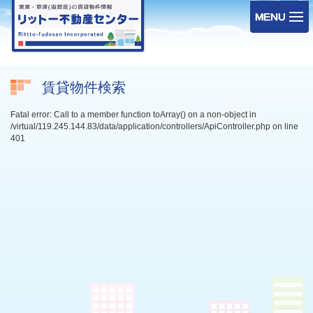
賃貸物件検索
Fatal error: Call to a member function toArray() on a non-object in
/virtual/119.245.144.83/data/application/controllers/ApiController.php on line
401