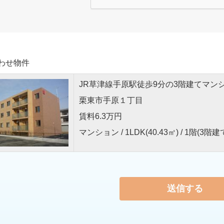
わせ物件
JR草津線手原駅徒歩9分の3階建てマン
栗東市手原１丁目
賃料
6.3
万円
マンション / 1LDK(40.43㎡) / 1階(3階建
送信する