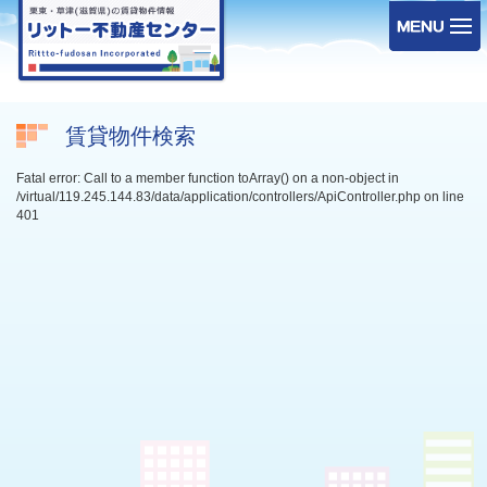
賃貸物件検索
Fatal error: Call to a member function toArray() on a non-object in
/virtual/119.245.144.83/data/application/controllers/ApiController.php on line
401