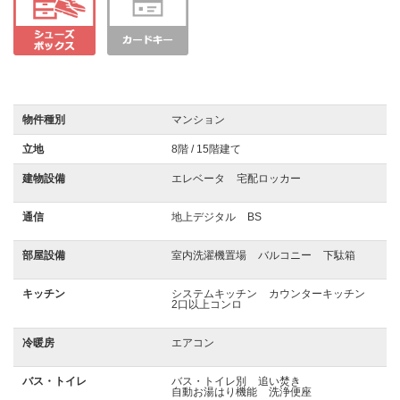
物件種別
マンション
立地
8階 / 15階建て
建物設備
エレベータ
宅配ロッカー
通信
地上デジタル
BS
部屋設備
室内洗濯機置場
バルコニー
下駄箱
キッチン
システムキッチン
カウンターキッチン
2口以上コンロ
冷暖房
エアコン
バス・トイレ
バス・トイレ別
追い焚き
自動お湯はり機能
洗浄便座