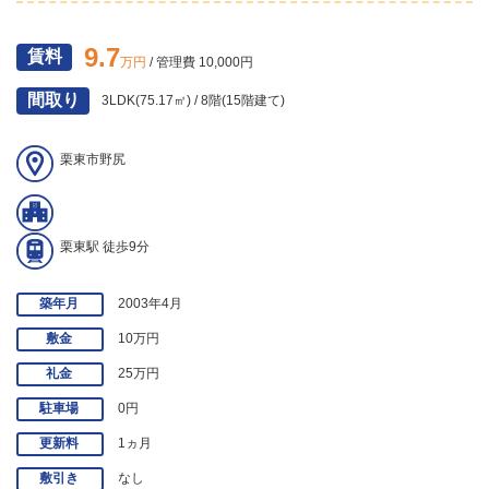
9.7
賃料
万円
/ 管理費 10,000円
間取り
3LDK(75.17㎡) / 8階(15階建て)
栗東市野尻
栗東駅 徒歩9分
築年月
2003年4月
敷金
10万円
礼金
25万円
駐車場
0円
更新料
1ヵ月
敷引き
なし