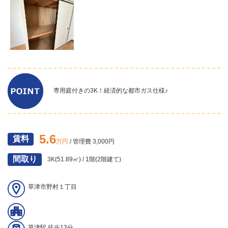
専用庭付きの3K！経済的な都市ガス仕様♪
5.6
賃料
万円
/ 管理費 3,000円
間取り
3K(51.89㎡) / 1階(2階建て)
草津市野村１丁目
草津駅 徒歩13分