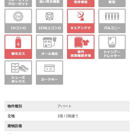
物件種別
アパート
立地
1階 / 2階建て
建物設備