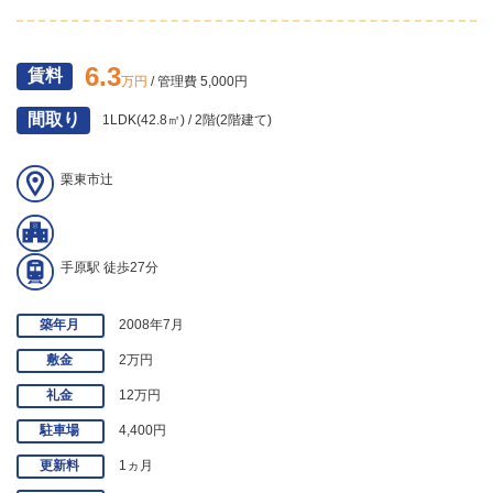
6.3
賃料
万円
/ 管理費 5,000円
間取り
1LDK(42.8㎡) / 2階(2階建て)
栗東市辻
手原駅 徒歩27分
築年月
2008年7月
敷金
2万円
礼金
12万円
駐車場
4,400円
更新料
1ヵ月