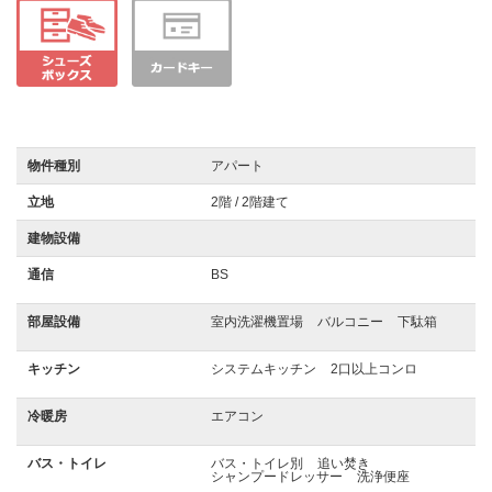
物件種別
アパート
立地
2階 / 2階建て
建物設備
通信
BS
部屋設備
室内洗濯機置場
バルコニー
下駄箱
キッチン
システムキッチン
2口以上コンロ
冷暖房
エアコン
バス・トイレ
バス・トイレ別
追い焚き
シャンプードレッサー
洗浄便座