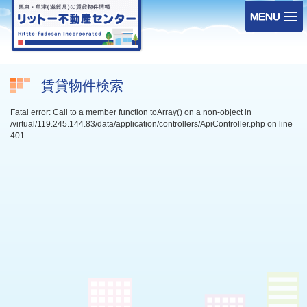
賃貸物件検索
Fatal error: Call to a member function toArray() on a non-object in
/virtual/119.245.144.83/data/application/controllers/ApiController.php on line
401