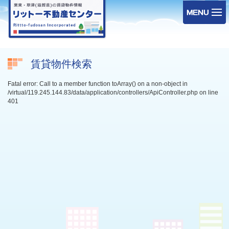
賃貸物件検索
Fatal error: Call to a member function toArray() on a non-object in
/virtual/119.245.144.83/data/application/controllers/ApiController.php on line
401