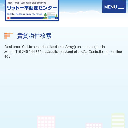
賃貸物件検索
Fatal error: Call to a member function toArray() on a non-object in
/virtual/119.245.144.83/data/application/controllers/ApiController.php on line
401