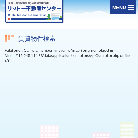
賃貸物件検索
Fatal error: Call to a member function toArray() on a non-object in
/virtual/119.245.144.83/data/application/controllers/ApiController.php on line
401