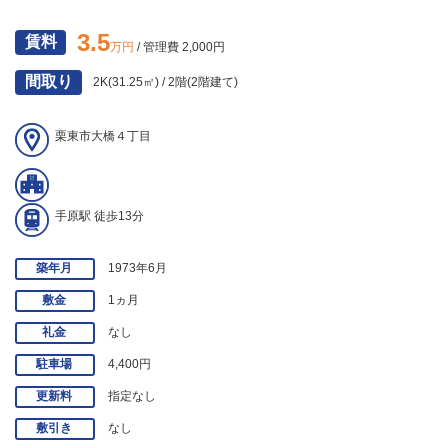
3.5
賃料
万円
/ 管理費 2,000円
間取り
2K(31.25㎡) / 2階(2階建て)
栗東市大橋４丁目
手原駅 徒歩13分
築年月
1973年6月
敷金
1ヵ月
礼金
なし
駐車場
4,400円
更新料
指定なし
敷引き
なし