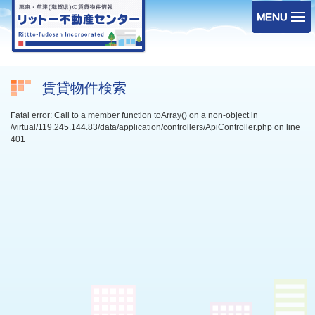
賃貸物件検索
Fatal error: Call to a member function toArray() on a non-object in
/virtual/119.245.144.83/data/application/controllers/ApiController.php on line
401