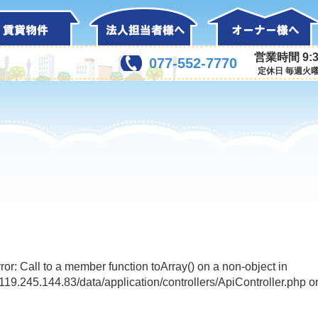
営業時間 9:3
077-552-7770
定休日 毎週火
rror: Call to a member function toArray() on a non-object in
l/119.245.144.83/data/application/controllers/ApiController.php o