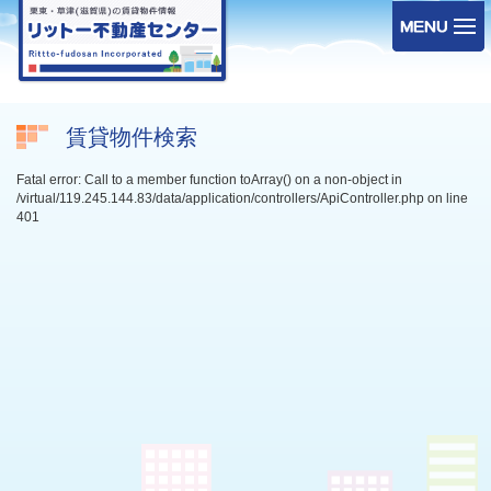
賃貸物件検索
Fatal error: Call to a member function toArray() on a non-object in
/virtual/119.245.144.83/data/application/controllers/ApiController.php on line
401