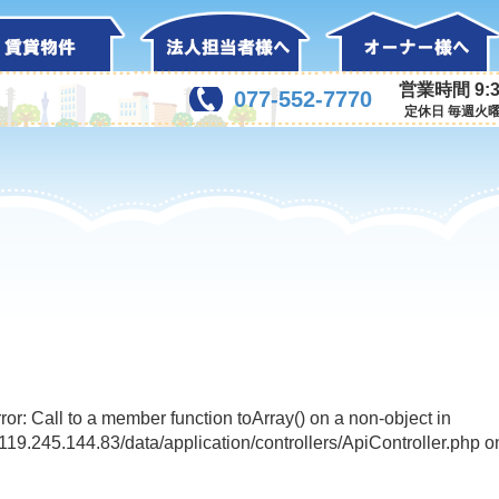
営業時間 9:3
077-552-7770
定休日 毎週火
rror: Call to a member function toArray() on a non-object in
l/119.245.144.83/data/application/controllers/ApiController.php o