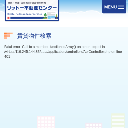
賃貸物件検索
Fatal error: Call to a member function toArray() on a non-object in
/virtual/119.245.144.83/data/application/controllers/ApiController.php on line
401