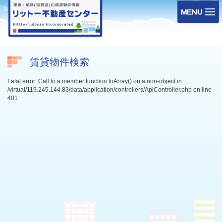
賃貸物件検索
Fatal error: Call to a member function toArray() on a non-object in
/virtual/119.245.144.83/data/application/controllers/ApiController.php on line
401