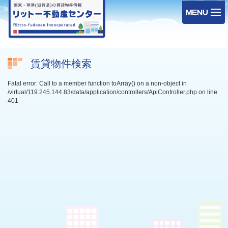
賃貸物件検索
Fatal error: Call to a member function toArray() on a non-object in
/virtual/119.245.144.83/data/application/controllers/ApiController.php on line
401