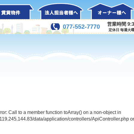
営業時間 9:3
077-552-7770
定休日 毎週火
rror: Call to a member function toArray() on a non-object in
l/119.245.144.83/data/application/controllers/ApiController.php o