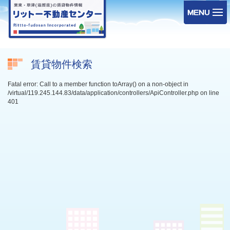
賃貸物件検索
Fatal error: Call to a member function toArray() on a non-object in
/virtual/119.245.144.83/data/application/controllers/ApiController.php on line
401