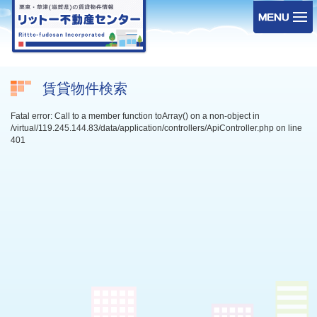
賃貸物件検索
Fatal error: Call to a member function toArray() on a non-object in
/virtual/119.245.144.83/data/application/controllers/ApiController.php on line
401