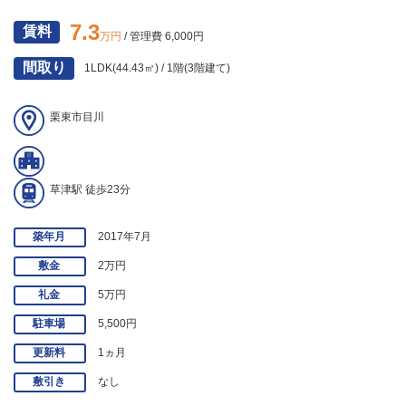
7.3
賃料
万円
/ 管理費 6,000円
間取り
1LDK(44.43㎡) / 1階(3階建て)
栗東市目川
草津駅 徒歩23分
築年月
2017年7月
敷金
2万円
礼金
5万円
駐車場
5,500円
更新料
1ヵ月
敷引き
なし