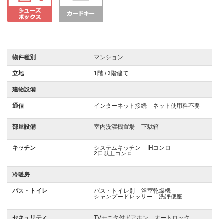
物件種別
マンション
立地
1階 / 3階建て
建物設備
通信
インターネット接続
ネット使用料不要
部屋設備
室内洗濯機置場
下駄箱
キッチン
システムキッチン
IHコンロ
2口以上コンロ
冷暖房
バス・トイレ
バス・トイレ別
浴室乾燥機
シャンプードレッサー
洗浄便座
セキュリティ
TVモニタ付ドアホン
オートロック