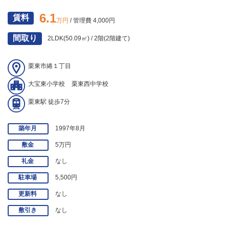
6.1
賃料
万円
/ 管理費 4,000円
間取り
2LDK(50.09㎡) / 2階(2階建て)
栗東市綣１丁目
大宝東小学校
栗東西中学校
栗東駅 徒歩7分
築年月
1997年8月
敷金
5万円
礼金
なし
駐車場
5,500円
更新料
なし
敷引き
なし