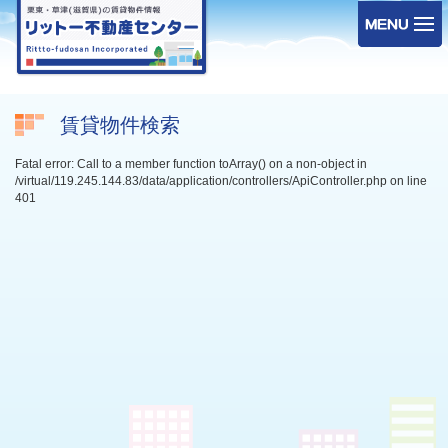
賃貸物件検索
Fatal error: Call to a member function toArray() on a non-object in
/virtual/119.245.144.83/data/application/controllers/ApiController.php on line
401