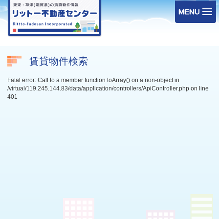
賃貸物件検索
Fatal error: Call to a member function toArray() on a non-object in
/virtual/119.245.144.83/data/application/controllers/ApiController.php on line
401